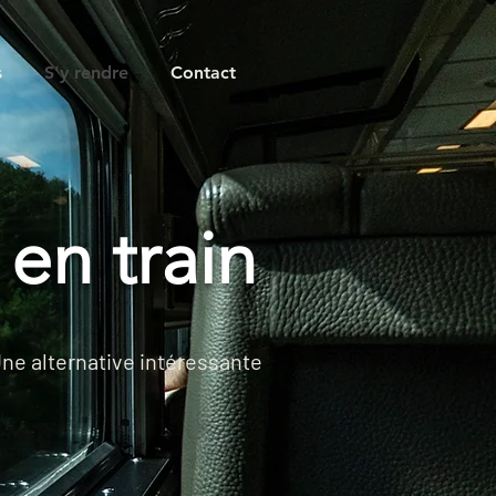
s
S'y rendre
Contact
 en train
ne alternative intéressante