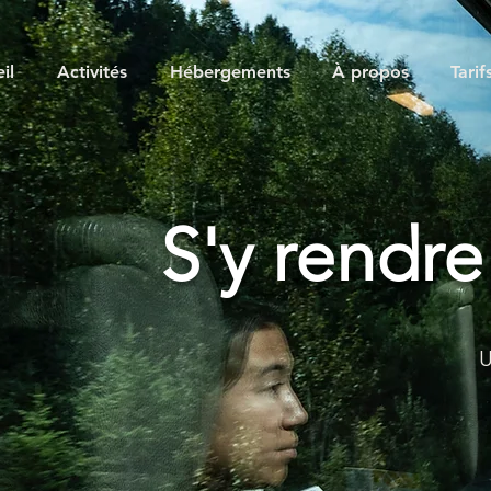
il
Activités
Hébergements
À propos
Tarif
S'y rendre
U