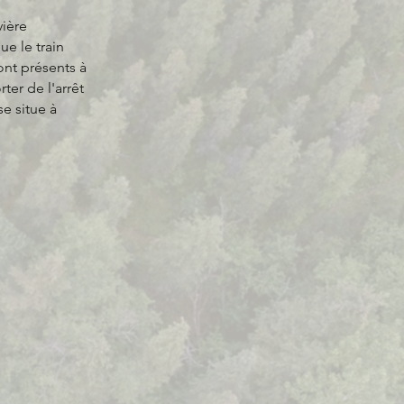
vière
e le train
ont présents à
ter de l'arrêt
se situe à