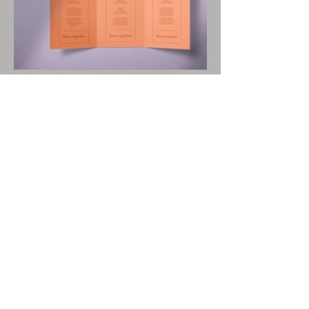
Domaine
D'Oskelaneo
Notre emplacement