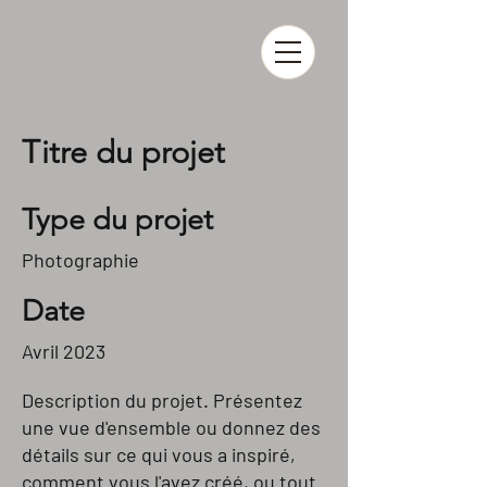
Titre du projet
Type du projet
Photographie
Date
Avril 2023
Description du projet. Présentez
une vue d'ensemble ou donnez des
détails sur ce qui vous a inspiré,
comment vous l'avez créé, ou tout