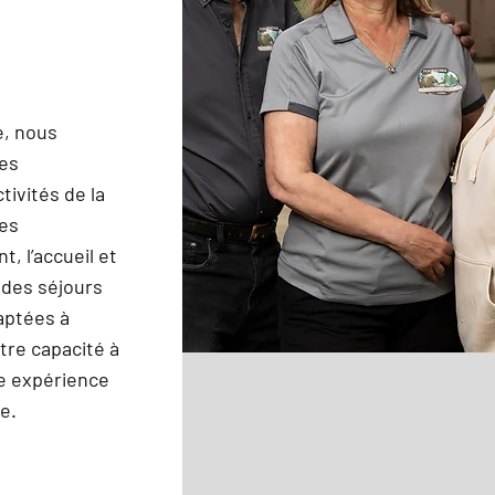
e, nous
hes
ivités de la
des
t, l’accueil et
n des séjours
daptées à
tre capacité à
ne expérience
e.