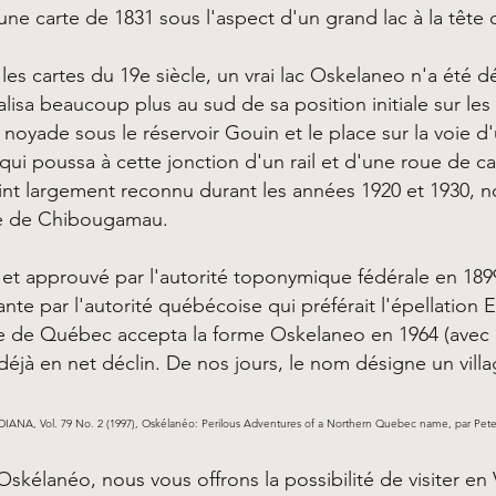
ne carte de 1831 sous l'aspect d'un grand lac à la tête d
es cartes du 19e siècle, un vrai lac Oskelaneo n'a été 
lisa beaucoup plus au sud de sa position initiale sur le
noyade sous le réservoir Gouin et le place sur la voie 
 qui poussa à cette jonction d'un rail et d'une roue de c
nt largement reconnu durant les années 1920 et 1930
ère de Chibougamau.
t approuvé par l'autorité toponymique fédérale en 1899
nte par l'autorité québécoise qui préférait l'épellation 
 de Québec accepta la forme Oskelaneo en 1964 (avec
t déjà en net déclin. De nos jours, le nom désigne un vil
NA, Vol. 79 No. 2 (1997), Oskélanéo: Perilous Adventures of a Northern Quebec name, par Pet
élanéo, nous vous offrons la possibilité de visiter en V